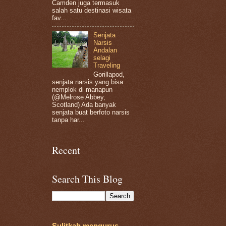
Camden juga termasuk
salah satu destinasi wisata
fav...
Senjata
Narsis
Andalan
selagi
Traveling
Gorillapod,
senjata narsis yang bisa
nemplok di manapun
(@Melrose Abbey,
Scotland) Ada banyak
senjata buat berfoto narsis
tanpa har...
Recent
Search This Blog
Sulitkah mengurus