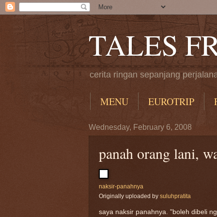
TALES F
cerita ringan sepanjang perjalan
MENU
EUROTRIP
Wednesday, February 6, 2008
panah orang lani, w
naksir-panahnya
Originally uploaded by
suluhpratita
saya naksir panahnya. "boleh dibeli ng