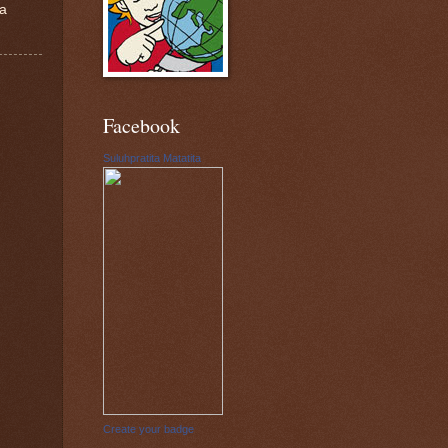
pa
Facebook
Suluhpratita Matatita
Create your badge