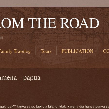
ROM THE ROAD
an
Family Travelog
Tours
PUBLICATION
C
amena - papua
gak, pak?" tanya saya. tapi dia bilang tidak, karena dia hanya punya s