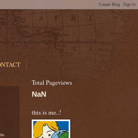
ONTACT
Total Pageviews
NaN
this is me..!
atu