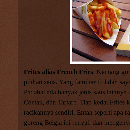
Frites alias French Fries
. Kentang gor
pilihan saus. Yang familiar di lidah sa
Padahal ada banyak jenis saus lainnya an
Coctail, dan Tartare. Tiap kedai Frites
racikannya sendiri. Entah seperti apa ra
goreng Belgia ini renyah dan mengen