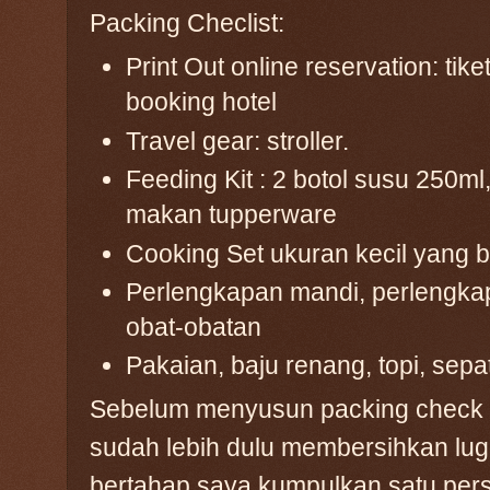
Packing Checlist:
Print Out online reservation: tike
booking hotel
Travel gear: stroller.
Feeding Kit : 2 botol susu 250m
makan tupperware
Cooking Set ukuran kecil yang b
Perlengkapan mandi, perlengkapa
obat-obatan
Pakaian, baju renang, topi, sepa
Sebelum menyusun packing check li
sudah lebih dulu membersihkan lugg
bertahap saya kumpulkan satu per