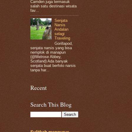
Camden juga termasuk
salah satu destinasi wisata
fav...
Senjata
Narsis
Andalan
selagi
Traveling
Gorillapod,
senjata narsis yang bisa
nemplok di manapun
(@Melrose Abbey,
Scotland) Ada banyak
senjata buat berfoto narsis
tanpa har...
Recent
Search This Blog
Sulitkah mengurus