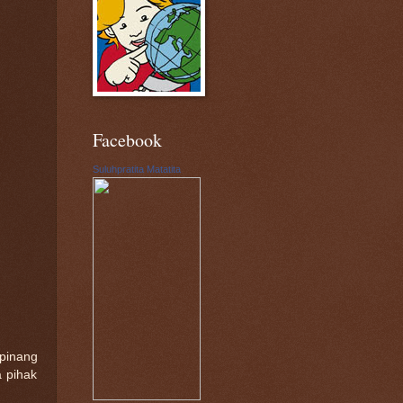
Facebook
Suluhpratita Matatita
pinang
 pihak