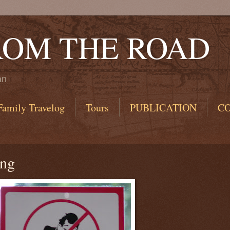
ROM THE ROAD
an
Family Travelog
Tours
PUBLICATION
C
ang