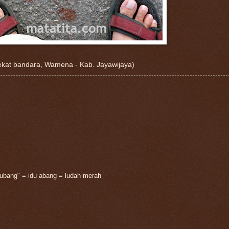
 dekat bandara, Wamena - Kab. Jayawijaya)
dubang" = idu abang = ludah merah