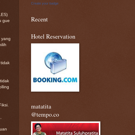
Create your badge
LES)
Recent
u gue
Hotel Reservation
a yang
ilih
tidak
tidak
lling
matatita
iksi.
@tempo.co
,
tuan