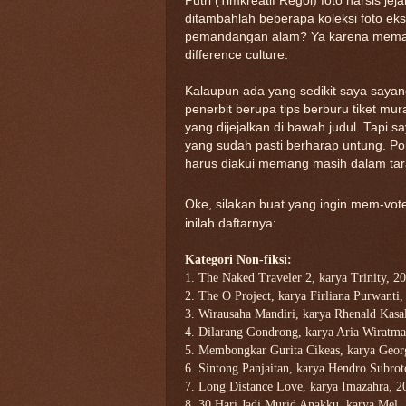
Putri (Timkreatif Regol) foto narsis je
ditambahlah beberapa koleksi foto ekso
pemandangan alam? Ya karena memang 
difference culture.
Kalaupun ada yang sedikit saya sayan
penerbit berupa tips berburu tiket mu
yang dijejalkan di bawah judul. Tapi s
yang sudah pasti berharap untung. Po
harus diakui memang masih dalam taraf 
Oke, silakan buat yang ingin mem-vo
inilah daftarnya:
Kategori Non-fiksi:
1. The Naked Traveler 2, karya Trinity, 2
2. The O Project, karya Firliana Purwanti,
3. Wirausaha Mandiri, karya Rhenald Kasal
4. Dilarang Gondrong, karya Aria Wiratma
5. Membongkar Gurita Cikeas, karya Georg
6. Sintong Panjaitan, karya Hendro Subrot
7. Long Distance Love, karya Imazahra, 2
8. 30 Hari Jadi Murid Anakku, karya Mel,