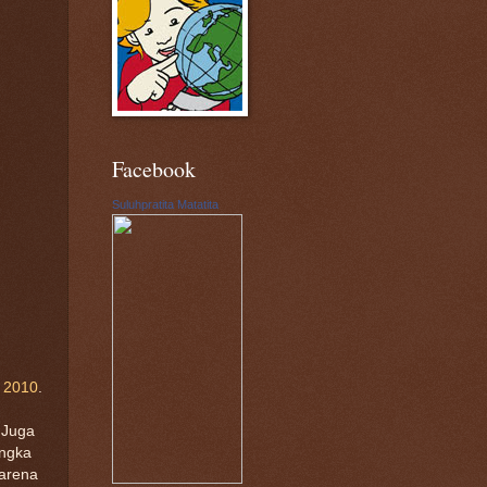
Facebook
Suluhpratita Matatita
 2010
.
 Juga
angka
karena