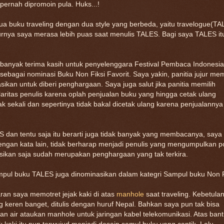
pernah dipromoin pula. Huks...!
ua buku traveling dengan dua style yang berbeda, yaitu travelogue(TA
nya saya merasa lebih puas saat menulis TALES. Bagi saya TALES it
banyak terima kasih untuk penyelenggara Festival Pembaca Indonesi
agai nominasi Buku Non Fiksi Favorit. Saya yakin, panitia jujur mem
ikan untuk diberi penghargaan. Saya juga salut jika panitia memilih
ritas penulis karena oplah penjualan buku yang hingga cetak ulang
k sekali dan sepertinya tidak bakal dicetak ulang karena penjualannya 
 dan tentu saja itu berarti juga tidak banyak yang membacanya, saya 
engan kata lain, tidak berharap menjadi penulis yang mengumpulkan po
sikan saja sudah merupakan penghargaan yang tak terkira.
mpul buku TALES juga dinominasikan dalam kategri Sampul buku Non F
an saya memotret jejak kaki di atas
manhole
saat traveling. Kebetulan
 keren banget, ditulis dengan huruf Nepal. Bahkan saya pun tak bisa
n air ataukan manhole untuk jaringan kabel telekomunikasi. Atas ban