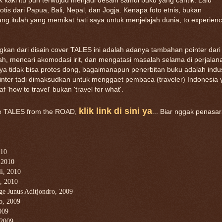
jak kaki itu pun terwujud menjadi desain samul buku yang cantik. Lalu
tis dari Papua, Bali, Nepal, dan Jogja. Kenapa foto etnis, bukan
itulah yang memikat hati saya untuk menjelajah dunia, to experien
gkan dari disain cover TALES ini adalah adanya tambahan pointer dari
rah, mencari akomodasi irit, dan mengatasi masalah selama di perjalan
aya tidak bisa protes dong, bagaimanapun penerbitan buku adalah indus
inter tadi dimaksudkan untuk menggaet pembaca (traveler) Indonesia 
'how to travel' bukan 'travel for what'.
klik link di sini ya
te TALES from the ROAD,
... Biar nggak penasar
010
 2010
i, 2010
, 2010
e Junus Aditjondro, 2009
o, 2009
009
 2009