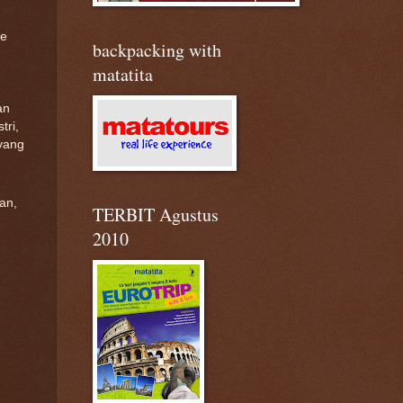
ce
backpacking with
matatita
an
tri,
yang
an,
TERBIT Agustus
2010