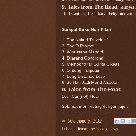
9. Tales from The Road, karya 
10. I Can(not) Hear, karya Feby Indirani, 
Sampul Buku Non-Fiksi
1. The Naked Traveler 2
2. The O Project
3. Wirausaha Mandiri
4. Dilarang Gondrong
5. Membongkar Gurita Cikeas
6. Sintong Panjaitan
7. Long Distance Love
8. 30 Hari Jadi Murid Anakku
9. Tales from The Road
10. I Can(not) Hear
Selamat mem-voting dengan jujur.
on
November 04, 2010
Labels:
kliping
,
my books
,
news