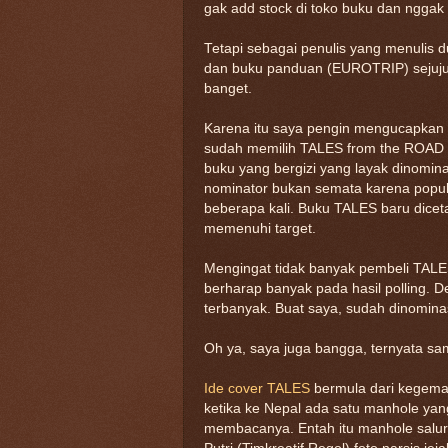
gak add stock di toko buku dan nggak 
Tetapi sebagai penulis yang menulis d
dan buku panduan (EUROTRIP) sejujur
banget.
Karena itu saya pengin mengucapkan 
sudah memilih TALES from the ROAD seb
buku yang bergizi yang layak dinominas
nominator bukan semata karena popula
beberapa kali. Buku TALES baru diceta
memenuhi target.
Mengingat tidak banyak pembeli TALES
berharap banyak pada hasil polling. D
terbanyak. Buat saya, sudah dinomina
Oh ya, saya juga bangga, ternyata sa
Ide cover TALES
bermula dari kegemar
ketika ke Nepal ada satu manhole yang
membacanya. Entah itu manhole salura