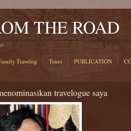
ROM THE ROAD
an
Family Travelog
Tours
PUBLICATION
C
menominasikan travelogue saya